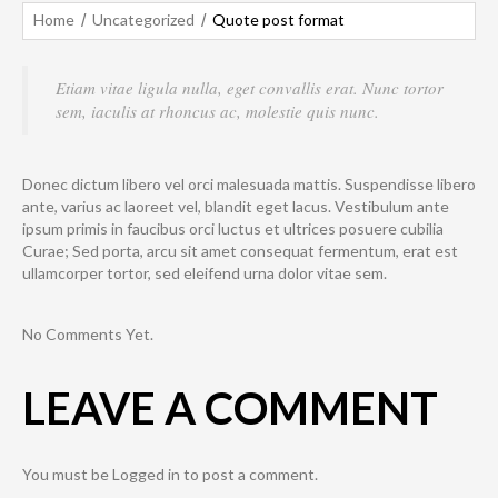
Home
Uncategorized
Quote post format
Etiam vitae ligula nulla, eget convallis erat. Nunc tortor
sem, iaculis at rhoncus ac, molestie quis nunc.
Donec dictum libero vel orci malesuada mattis. Suspendisse libero
ante, varius ac laoreet vel, blandit eget lacus. Vestibulum ante
ipsum primis in faucibus orci luctus et ultrices posuere cubilia
Curae; Sed porta, arcu sit amet consequat fermentum, erat est
ullamcorper tortor, sed eleifend urna dolor vitae sem.
No Comments Yet.
LEAVE A COMMENT
You must be
Logged in
to post a comment.