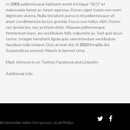
In
2001
pellentesque habitant morbi tristique "SEO" et
malesuada fames ac turpis egestas. Donec eget turpis non nunc
dignissim viverra. Nulla tincidunt purus in mi pellentesque sit
amet condimentum lectus gravida. Fusce non tellus nibh. Donec
nec ipsum leo, nec pretium dolor. Aliquam pellentesque
fermentum nunc, eu vestibulum felis vulputate ac. Sed quis lacus
tortor. Integer hendrerit ligula quis sem interdum vestibulum
faucibus nulla tempor. Duis at erat dui, id
2010
fringilla dui.
Suspendisse potenti. Mauris in laoreet urna.
Mark Johnson is on
Twitter
,
Facebook
and
LinkedIn
Additional Info
© 2026Heber Valley Chiropractor | Scott Phillips
.