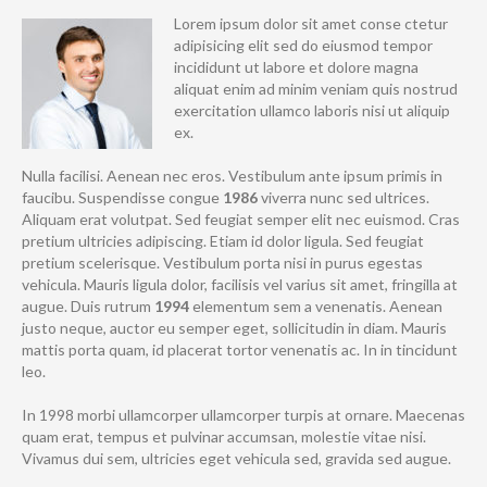
Lorem ipsum dolor sit amet conse ctetur
adipisicing elit sed do eiusmod tempor
incididunt ut labore et dolore magna
aliquat enim ad minim veniam quis nostrud
exercitation ullamco laboris nisi ut aliquip
ex.
Nulla facilisi. Aenean nec eros. Vestibulum ante ipsum primis in
faucibu. Suspendisse congue
1986
viverra nunc sed ultrices.
Aliquam erat volutpat. Sed feugiat semper elit nec euismod. Cras
pretium ultricies adipiscing. Etiam id dolor ligula. Sed feugiat
pretium scelerisque. Vestibulum porta nisi in purus egestas
vehicula. Mauris ligula dolor, facilisis vel varius sit amet, fringilla at
augue. Duis rutrum
1994
elementum sem a venenatis. Aenean
justo neque, auctor eu semper eget, sollicitudin in diam. Mauris
mattis porta quam, id placerat tortor venenatis ac. In in tincidunt
leo.
In 1998 morbi ullamcorper ullamcorper turpis at ornare. Maecenas
quam erat, tempus et pulvinar accumsan, molestie vitae nisi.
Vivamus dui sem, ultricies eget vehicula sed, gravida sed augue.